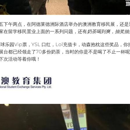
五下午两点，在阿德莱德洲际酒店举办的澳洲教育移民展，还是
家在留学移民置业上面的一系列问题，还有
奶茶喝到爽，抽奖抽
2，环球乐园Vip票，YSL 口红，Lol充值卡，动森抱枕这些奖品
展台都已经领走了70多份奶茶，当时的你是不是喝了不止一杯
下次活动等着你哦！