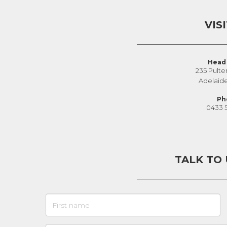
VIS
Head 
235 Pulte
Adelaid
Ph
0433 
TALK TO