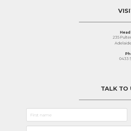
VIS
Head 
235 Pulte
Adelaid
Ph
0433 
TALK TO